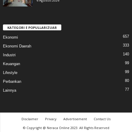
6 Agustus 2026
KATEGORI E POPULLARIZUAR
657
Ekonomi
333
Ekonomi Daerah
140
Industri
99
Keuangan
99
Lifestyle
80
Perbankan
77
Lainnya
Disclaimer
Privacy
Advertisement
Contact Us
© Copyright @ Neraca Online 2023. All Rights Reserved