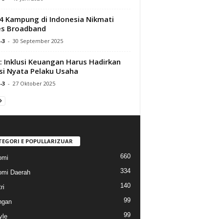
4 Kampung di Indonesia Nikmati
es Broadband
-3
-
30 September 2025
l : Inklusi Keuangan Harus Hadirkan
si Nyata Pelaku Usaha
-3
-
27 Oktober 2025
TEGORI E POPULLARIZUAR
660
omi
334
mi Daerah
140
ri
99
ngan
99
yle