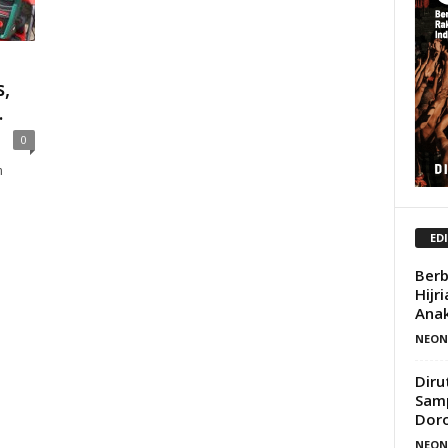
s,
.
0
h
ED
Berb
Hijr
Anak
NEON
Diru
Sam
Doro
NEON