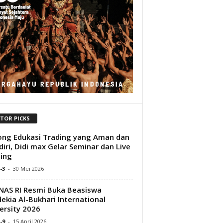
ITOR PICKS
ng Edukasi Trading yang Aman dan
iri, Didi max Gelar Seminar dan Live
ing
-3
-
30 Mei 2026
AS RI Resmi Buka Beasiswa
ekia Al-Bukhari International
ersity 2026
-9
-
15 April 2026