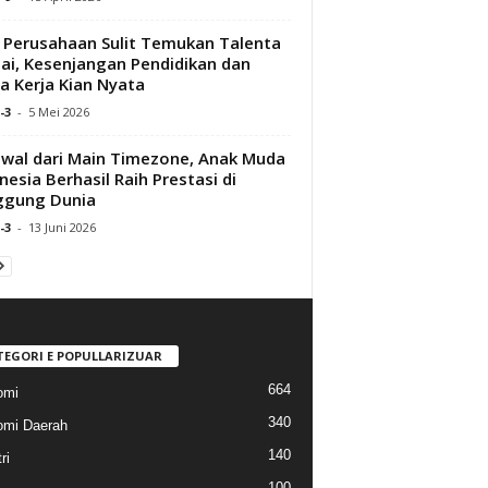
Perusahaan Sulit Temukan Talenta
ai, Kesenjangan Pendidikan dan
a Kerja Kian Nyata
-3
-
5 Mei 2026
wal dari Main Timezone, Anak Muda
nesia Berhasil Raih Prestasi di
ggung Dunia
-3
-
13 Juni 2026
TEGORI E POPULLARIZUAR
664
omi
340
mi Daerah
140
ri
100