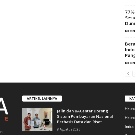
77% 
Sesu
Duni
NEON
Bera
Indo
Pan
NEON
ARTIKEL LAINNYA
KA
Ekon
Jalin dan BACenter Dorong
Sistem Pembayaran Nasional
Ekono
Berbasis Data dan Riset
Indust
8 Agustus 2026
an