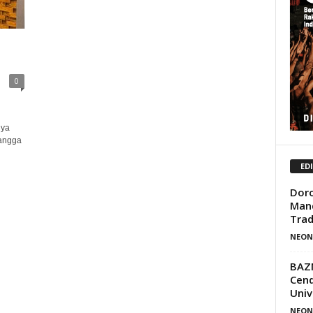
0
nya
tangga
ED
Doro
Mand
Trad
NEON
BAZN
Cend
Univ
NEON