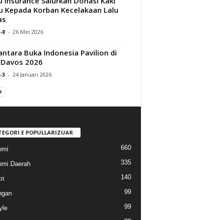
 Insurance Salurkan Donasi Kaki
u Kepada Korban Kecelakaan Lalu
as
-8
-
26 Mei 2026
ntara Buka Indonesia Pavilion di
 Davos 2026
-3
-
24 Januari 2026
TEGORI E POPULLARIZUAR
660
omi
335
mi Daerah
140
ri
99
ngan
99
yle