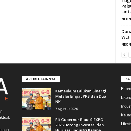
Tugu
Pals
Lint
NEON
Dana
WEF
NEON
ARTIKEL LAINNYA
KA
Ekon
Kemenkum Lalukan Sinergi
Melalui Empat PKS dan Dua
Ekono
NK
Indust
7 Agustus 2026
an
Keua
ktual,
Plt Gubernur Riau: SIEXPO
Lifest
2026 Dorong Investasi dan
Hilirisasi Industri Kelapa...
eraca