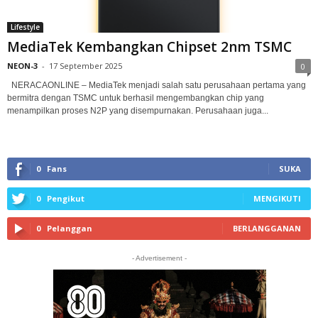
Lifestyle
MediaTek Kembangkan Chipset 2nm TSMC
NEON-3
-
17 September 2025
0
NERACAONLINE – MediaTek menjadi salah satu perusahaan pertama yang
bermitra dengan TSMC untuk berhasil mengembangkan chip yang
menampilkan proses N2P yang disempurnakan. Perusahaan juga...
0
Fans
SUKA
0
Pengikut
MENGIKUTI
0
Pelanggan
BERLANGGANAN
- Advertisement -