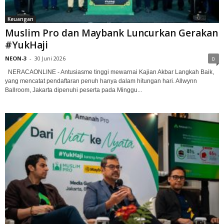
Keuangan
Muslim Pro dan Maybank Luncurkan Gerakan
#YukHaji
NEON-3
-
30 Juni 2026
0
NERACAONLINE - Antusiasme tinggi mewarnai Kajian Akbar Langkah Baik,
yang mencatat pendaftaran penuh hanya dalam hitungan hari. Allwynn
Ballroom, Jakarta dipenuhi peserta pada Minggu...