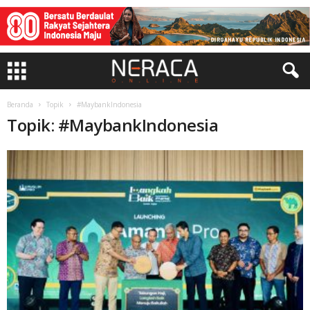
Beranda
Topik
#MaybankIndonesia
Topik: #MaybankIndonesia