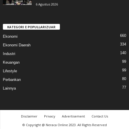
6 Agustus 2026
KATEGORI E POPULLARIZUAR
660
Ekonomi
334
Ekonomi Daerah
140
Industri
99
Keuangan
99
Lifestyle
80
Perbankan
77
Lainnya
Disclaimer
Privacy
Advertisement
Contact Us
© Copyright @ Neraca Online 2023. All Rights Reserved