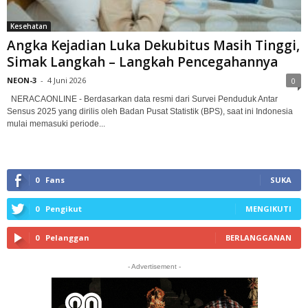
Kesehatan
Angka Kejadian Luka Dekubitus Masih Tinggi,
Simak Langkah – Langkah Pencegahannya
NEON-3
-
4 Juni 2026
0
NERACAONLINE - Berdasarkan data resmi dari Survei Penduduk Antar
Sensus 2025 yang dirilis oleh Badan Pusat Statistik (BPS), saat ini Indonesia
mulai memasuki periode...
0
Fans
SUKA
0
Pengikut
MENGIKUTI
0
Pelanggan
BERLANGGANAN
- Advertisement -