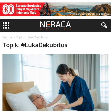
Beranda
Topik
#LukaDekubitus
Topik: #LukaDekubitus