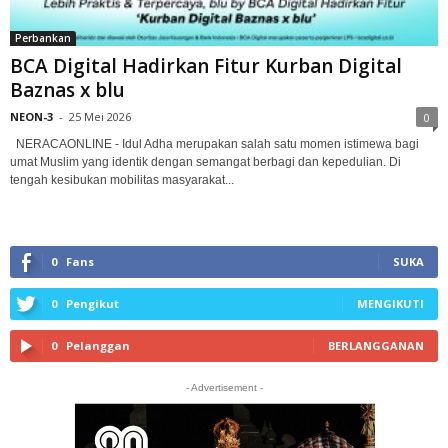
Perbankan
BCA Digital Hadirkan Fitur Kurban Digital
Baznas x blu
NEON-3
-
25 Mei 2026
0
NERACAONLINE - Idul Adha merupakan salah satu momen istimewa bagi
umat Muslim yang identik dengan semangat berbagi dan kepedulian. Di
tengah kesibukan mobilitas masyarakat...
0
Fans
SUKA
0
Pengikut
MENGIKUTI
0
Pelanggan
BERLANGGANAN
- Advertisement -