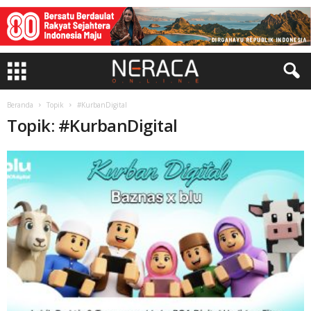
Beranda
Topik
#KurbanDigital
Topik: #KurbanDigital