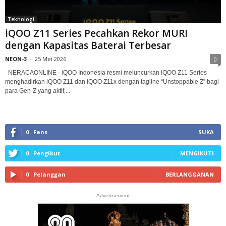
Teknologi
iQOO Z11 Series Pecahkan Rekor MURI
dengan Kapasitas Baterai Terbesar
NEON-3
-
25 Mei 2026
0
NERACAONLINE - iQOO Indonesia resmi meluncurkan iQOO Z11 Series
menghadirkan iQOO Z11 dan iQOO Z11x dengan tagline “Unstoppable Z” bagi
para Gen-Z yang aktif,...
0
Fans
SUKA
0
Pengikut
MENGIKUTI
0
Pelanggan
BERLANGGANAN
- Advertisement -