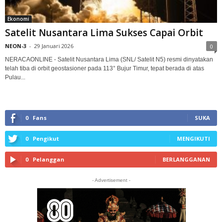
Ekonomi
Satelit Nusantara Lima Sukses Capai Orbit
NEON-3
-
29 Januari 2026
0
NERACAONLINE - Satelit Nusantara Lima (SNL/ Satelit N5) resmi dinyatakan
telah tiba di orbit geostasioner pada 113° Bujur Timur, tepat berada di atas
Pulau...
0
Fans
SUKA
0
Pengikut
MENGIKUTI
0
Pelanggan
BERLANGGANAN
- Advertisement -