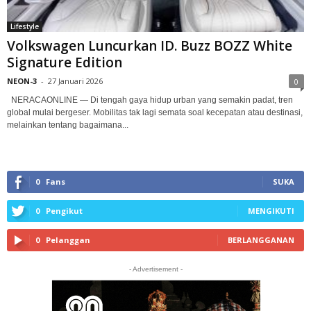
Lifestyle
Volkswagen Luncurkan ID. Buzz BOZZ White
Signature Edition
NEON-3
-
27 Januari 2026
0
NERACAONLINE — Di tengah gaya hidup urban yang semakin padat, tren
global mulai bergeser. Mobilitas tak lagi semata soal kecepatan atau destinasi,
melainkan tentang bagaimana...
0
Fans
SUKA
0
Pengikut
MENGIKUTI
0
Pelanggan
BERLANGGANAN
- Advertisement -