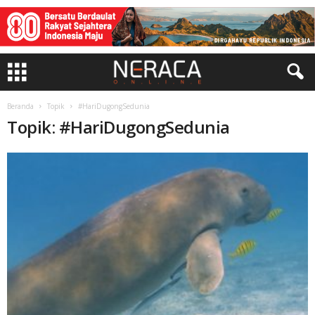
Beranda
Topik
#HariDugongSedunia
Topik: #HariDugongSedunia