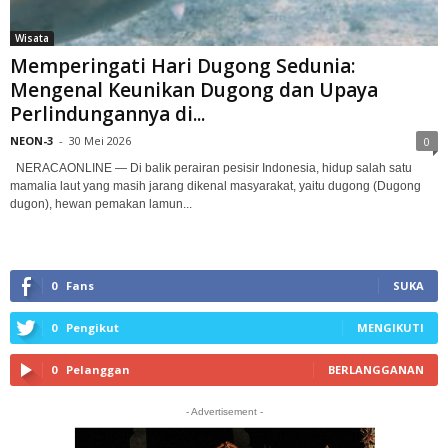
Wisata
Memperingati Hari Dugong Sedunia:
Mengenal Keunikan Dugong dan Upaya
Perlindungannya di...
NEON-3
-
30 Mei 2026
0
NERACAONLINE — Di balik perairan pesisir Indonesia, hidup salah satu
mamalia laut yang masih jarang dikenal masyarakat, yaitu dugong (Dugong
dugon), hewan pemakan lamun...
0
Fans
SUKA
0
Pengikut
MENGIKUTI
0
Pelanggan
BERLANGGANAN
- Advertisement -