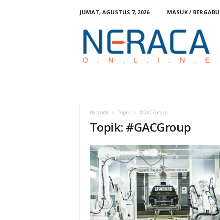
JUMAT, AGUSTUS 7, 2026
MASUK / BERGAB
N
e
r
a
c
a
O
n
l
Beranda
Topik
#GACGroup
i
Topik: #GACGroup
n
e