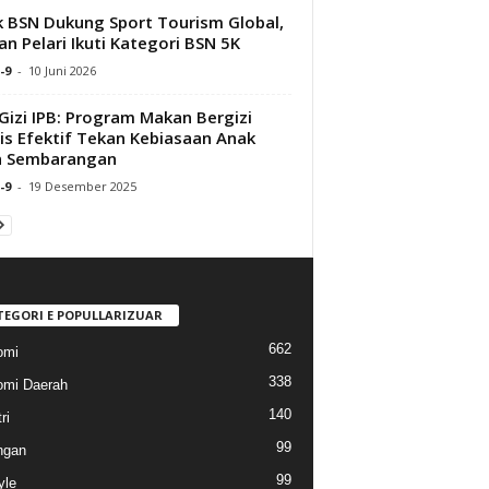
 BSN Dukung Sport Tourism Global,
an Pelari Ikuti Kategori BSN 5K
-9
-
10 Juni 2026
 Gizi IPB: Program Makan Bergizi
is Efektif Tekan Kebiasaan Anak
n Sembarangan
-9
-
19 Desember 2025
TEGORI E POPULLARIZUAR
662
omi
338
mi Daerah
140
ri
99
ngan
99
yle