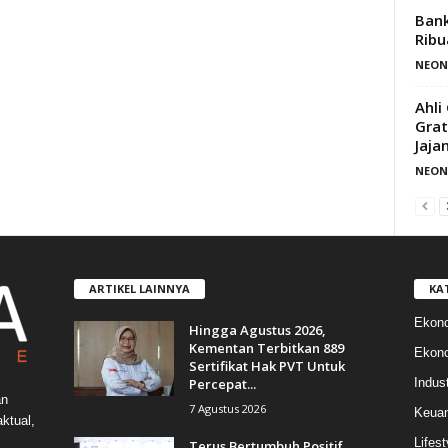
Bank
Ribu
NEON
Ahli
Grat
Jaja
NEON
ARTIKEL LAINNYA
KA
Ekon
Hingga Agustus 2026,
Kementan Terbitkan 889
Ekono
Sertifikat Hak PVT Untuk
Percepat...
Indust
an
7 Agustus 2026
Keua
ktual,
Lifest
Terus Bertumbuh Positif,