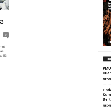
53
0
motif
das
ap 53
ED
PMUI
Kuar
NEON
Hada
Komu
Bert
NEON