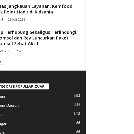
uas Jangkauan Layanan, Kemfood
k Point Hadir di Kidzania
-4
-
23 Juli 2026
p Terhubung Sekaligus Terlindungi,
omsel dan Rey Luncurkan Paket
omsel Sehat Aktif
-9
-
1 Juli 2026
TEGORI E POPULLARIZUAR
660
omi
334
mi Daerah
140
ri
99
ngan
99
yle