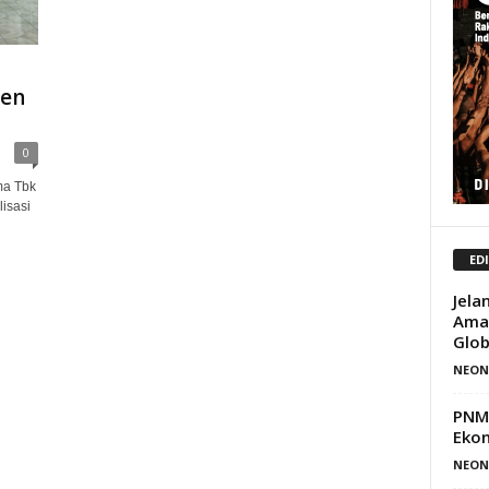
ten
0
ma Tbk
isasi
ED
Jela
Amar
Glob
NEON
PNM 
Ekon
NEON