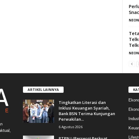
Perl
Snac
NEON
Teta
Telk
Telk
NEON
ARTIKEL LAINNYA
KA
Ekon
Tingkatkan Literasi dan
Inklusi Keuangan Syariah,
Ekono
Bank BSN Terima Kunjungan
Perwakilan...
Indust
an
6 Agustus 2026
Keua
ktual,
Lifest
PTPN I (Persero) Perkuat