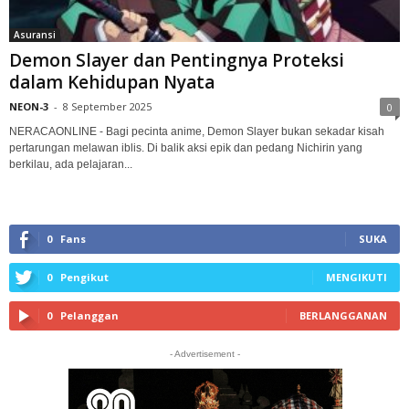
Asuransi
Demon Slayer dan Pentingnya Proteksi
dalam Kehidupan Nyata
NEON-3
-
8 September 2025
0
NERACAONLINE - Bagi pecinta anime, Demon Slayer bukan sekadar kisah
pertarungan melawan iblis. Di balik aksi epik dan pedang Nichirin yang
berkilau, ada pelajaran...
0
Fans
SUKA
0
Pengikut
MENGIKUTI
0
Pelanggan
BERLANGGANAN
- Advertisement -