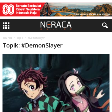
Beranda
Topik
#DemonSlayer
Topik: #DemonSlayer