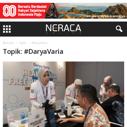
Beranda
Topik
#DaryaVaria
Topik: #DaryaVaria