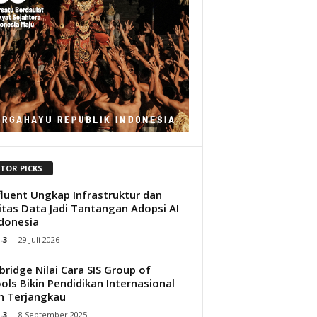
ITOR PICKS
luent Ungkap Infrastruktur dan
itas Data Jadi Tantangan Adopsi AI
ndonesia
-3
-
29 Juli 2026
ridge Nilai Cara SIS Group of
ols Bikin Pendidikan Internasional
h Terjangkau
-3
-
8 September 2025