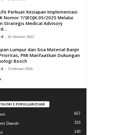
Life Perkuat Kesiapan Implementasi
K Nomor 7/SEOJK.05/2025 Melalui
n Strategis Medical Advisory
d...
-9
-
20 Oktober 2025
pan Lumpur dan Sisa Material Banjir
 Prioritas, PMI Manfaatkan Dukungan
ologi Bosch
-3
-
5 Februari 2026
TEGORI E POPULLARIZUAR
657
omi
333
mi Daerah
140
ri