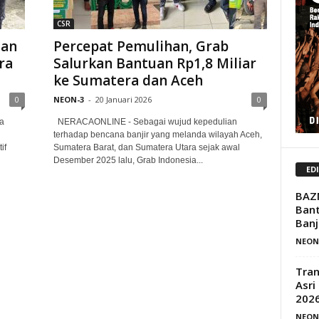
CSR
uan
Percepat Pemulihan, Grab
ra
Salurkan Bantuan Rp1,8 Miliar
ke Sumatera dan Aceh
0
NEON-3
-
20 Januari 2026
0
a
NERACAONLINE - Sebagai wujud kepedulian
terhadap bencana banjir yang melanda wilayah Aceh,
if
Sumatera Barat, dan Sumatera Utara sejak awal
Desember 2025 lalu, Grab Indonesia...
ED
BAZ
Bant
Banj
NEON
Tran
Asri
202
NEON