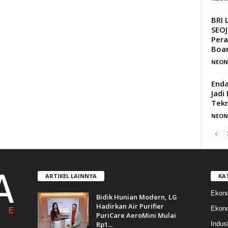
BRI 
SEOJ
Pera
Boar
NEON
Enda
Jadi
Tekn
NEON
ARTIKEL LAINNYA
KA
Ekon
Bidik Hunian Modern, LG
Hadirkan Air Purifier
Ekono
PuriCare AeroMini Mulai
Rp1...
Indust